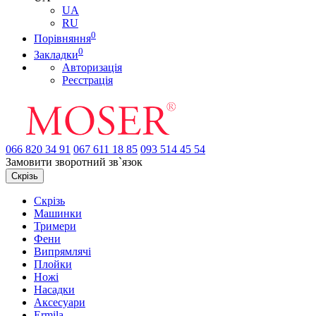
UA
RU
0
Порівняння
0
Закладки
Авторизація
Реєстрація
066
820 34 91
067
611 18 85
093
514 45 54
Замовити зворотний зв`язок
Скрізь
Скрізь
Машинки
Тримери
Фени
Випрямлячі
Плойки
Ножі
Насадки
Аксесуари
Ermila