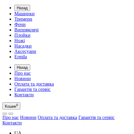
Назад
Машинки
Тримери
Фени
Випрямлячі
Плойки
Ножі
Насадки
Аксесуари
Ermila
Назад
Про нас
Новини
Оплата та доставка
Гарантія та сервіс
Контакти
0
Кошик
Про нас
Новини
Оплата та доставка
Гарантія та сервіс
Контакти
UA