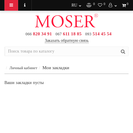
0
0
0
RU
820 34 91
611 18 85
514 45 54
066
067
093
Заказать обратную связь
Мои закладки
Личный кабинет
Ваши закладки пусты