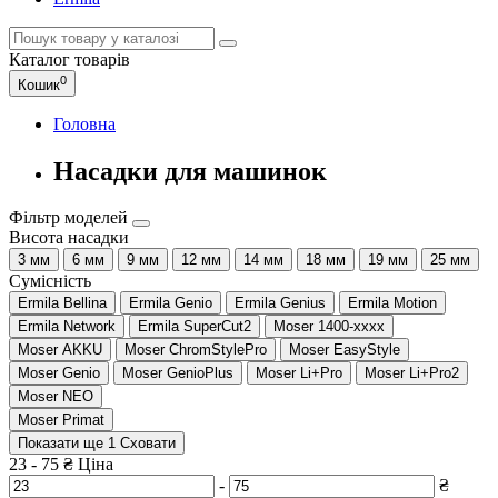
Каталог
товарів
0
Кошик
Головна
Насадки для машинок
Фільтр моделей
Висота насадки
3 мм
6 мм
9 мм
12 мм
14 мм
18 мм
19 мм
25 мм
Сумісність
Ermila Bellina
Ermila Genio
Ermila Genius
Ermila Motion
Ermila Network
Ermila SuperCut2
Moser 1400-xxxx
Moser AKKU
Moser ChromStylePro
Moser EasyStyle
Moser Genio
Moser GenioPlus
Moser Li+Pro
Moser Li+Pro2
Moser NEO
Moser Primat
Показати ще 1
Сховати
23
-
75
₴
Ціна
-
₴