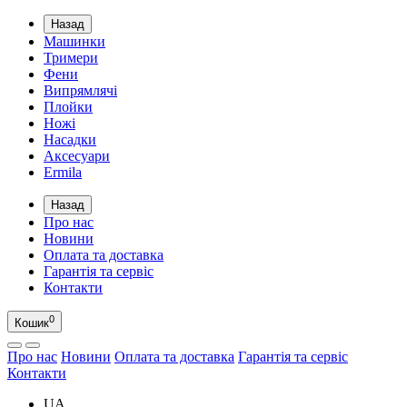
Назад
Машинки
Тримери
Фени
Випрямлячі
Плойки
Ножі
Насадки
Аксесуари
Ermila
Назад
Про нас
Новини
Оплата та доставка
Гарантія та сервіс
Контакти
0
Кошик
Про нас
Новини
Оплата та доставка
Гарантія та сервіс
Контакти
UA