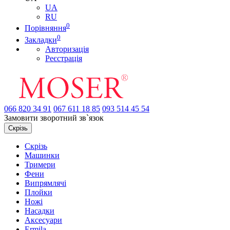
UA
RU
0
Порівняння
0
Закладки
Авторизація
Реєстрація
066
820 34 91
067
611 18 85
093
514 45 54
Замовити зворотний зв`язок
Скрізь
Скрізь
Машинки
Тримери
Фени
Випрямлячі
Плойки
Ножі
Насадки
Аксесуари
Ermila