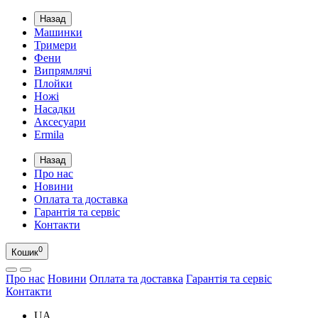
Назад
Машинки
Тримери
Фени
Випрямлячі
Плойки
Ножі
Насадки
Аксесуари
Ermila
Назад
Про нас
Новини
Оплата та доставка
Гарантія та сервіс
Контакти
0
Кошик
Про нас
Новини
Оплата та доставка
Гарантія та сервіс
Контакти
UA