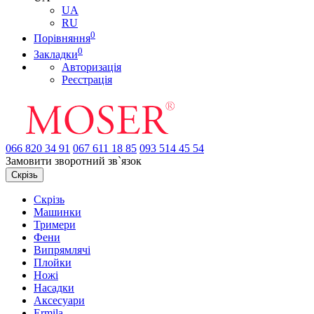
UA
RU
0
Порівняння
0
Закладки
Авторизація
Реєстрація
066
820 34 91
067
611 18 85
093
514 45 54
Замовити зворотний зв`язок
Скрізь
Скрізь
Машинки
Тримери
Фени
Випрямлячі
Плойки
Ножі
Насадки
Аксесуари
Ermila