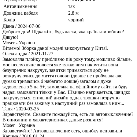
Автовимкнення
так
Довжина кабеля
2,8 м
Колір
чорний
Діана
/ 2024-07-06
Доброго дня! Підкажіть, будь ласка, яка країна-виробник?
Дякую!
Moser - Україна
Вітаємо! Зборка даної моделі виконується у Китаї.
Олександра
/ 2021-11-27
Замовляла плойку приблизно пів року тому, можливо більше,
моє неслухняне волосся яке тяжко чим накрутити вона
безупречно накручує, завитки тримаються добу не
розкручуючись до миття голови (довше не пробувала але
думаю тримались б набагато довше) загалом я дуже
задоволена з 5 на 5+, замовляла на офіційному сайті та буду
надалі замовляти тільки у Вас. Швидко нагрівається, швидко
накручується, стильний дизайн однак трошки незручно
працювати без зажиму в наступний раз замовляла з ним...
Таня
/ 2020-03-25
Здравствуйте. Скажите пожалуйста, есть ли автовыключение?
В описании и характеристиках даные рознятся!
Moser - Україна
Здравствуйте! Автовыключение есть, ошибку исправили
Карина
/ 2018-01-24