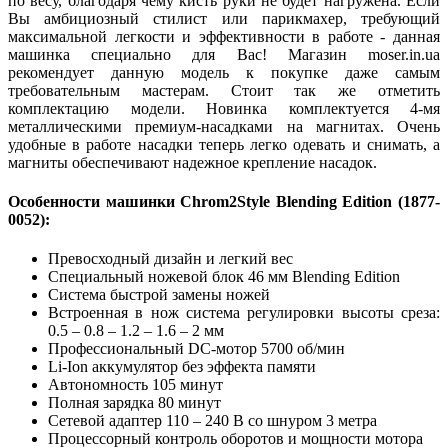
по весу, благодаря чему кисть руки не будет нагружена. Если
Вы амбициозный стилист или парикмахер, требующий
максимальной легкости и эффективности в работе - данная
машинка специально для Вас! Магазин moser.in.ua
рекомендует данную модель к покупке даже самым
требовательным мастерам. Стоит так же отметить
комплектацию модели. Новинка комплектуется 4-мя
металлическими премиум-насадками на магнитах. Очень
удобные в работе насадки теперь легко одевать и снимать, а
магниты обеспечивают надежное крепление насадок.
Особенности машинки Chrom2Style Blending Edition (1877-
0052):
Превосходный дизайн и легкий вес
Специальный ножевой блок 46 мм Blending Edition
Система быстрой замены ножей
Встроенная в нож система регулировки высоты среза:
0.5 – 0.8 – 1.2 – 1.6 – 2 мм
Профессиональный DC-мотор 5700 об/мин
Li-Ion аккумулятор без эффекта памяти
Автономность 105 минут
Полная зарядка 80 минут
Сетевой адаптер 110 – 240 В со шнуром 3 метра
Процессорный контроль оборотов и мощности мотора