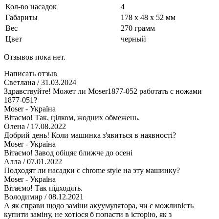
Кол-во насадок
4
Габариты
178 x 48 x 52 мм
Вес
270 грамм
Цвет
черный
Отзывов пока нет.
Написать отзыв
Светлана
/ 31.03.2024
Здравствуйте! Может ли Мoser1877-052 работать с ножами
1877-051?
Moser - Україна
Вітаємо! Так, цілком, жодних обмежень.
Олена
/ 17.08.2022
Добрий день! Коли машинка з'явиться в наявності?
Moser - Україна
Вітаємо! Завод обіцяє ближче до осені
Алла
/ 07.01.2022
Подходят ли насадки с chrome style на эту машинку?
Moser - Україна
Вітаємо! Так підходять.
Володимир
/ 08.12.2021
А як справи щодо заміни акуумулятора, чи є можливість
купити заміну, не хотіося б попасти в історію, як з