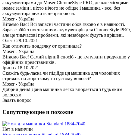
аккумуляторами до Moser ChromeStyle PRO, де вже місяцями
немає заміни і ніхто нічого не обіцяє і машинка - все, без
аккумулятора лежить непрацююча.
Moser - Україна
Вітаємо Вас! Всі запасні частини обов'язково є в наявності.
Зараз є збій з постачанням акумуляторів для ChromeStyle PRO,
але це тимчасові проблеми, які незабаром будуть вирішені.
Олег
/ 28.10.2021
Как отличить подделку от оригинала?
Moser - Україна
Вітаємо Вас! Самий вірний спосіб - це купувати продукцію у
офіційних представників.
Ірина
/ 18.10.2021
Скажіть будь-ласка чи підійде ця машинка для чоловічих
стрижок на жорсткому та густому волоссі?
Moser - Україна
Добрий день! Дана машинка легко впорається з будь яким
волоссям.
Задать вопрос
Сопутствующие и похожие
Нет в наличии
Нож для машинки Standard 1884-7040