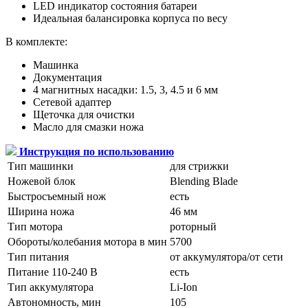
LED индикатор состояния батареи
Идеальная балансировка корпуса по весу
В комплекте:
Машинка
Документация
4 магнитных насадки: 1.5, 3, 4.5 и 6 мм
Сетевой адаптер
Щеточка для очистки
Масло для смазки ножа
Инструкция по использованию
Тип машинки
для стрижки
Ножевой блок
Blending Blade
Быстросъемный нож
есть
Ширина ножа
46 мм
Тип мотора
роторный
Обороты/колебания мотора в мин
5700
Тип питания
от аккумулятора/от сети
Питание 110-240 В
есть
Тип аккумулятора
Li-Ion
Автономность, мин
105