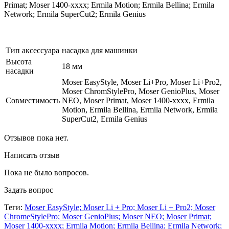
Primat; Moser 1400-xxxx; Ermila Motion; Ermila Bellina; Ermila
Network; Ermila SuperCut2; Ermila Genius
Тип аксессуара
насадка для машинки
Высота
18 мм
насадки
Moser EasyStyle, Moser Li+Pro, Moser Li+Pro2,
Moser ChromStylePro, Moser GenioPlus, Moser
Совместимость
NEO, Moser Primat, Moser 1400-xxxx, Ermila
Motion, Ermila Bellina, Ermila Network, Ermila
SuperCut2, Ermila Genius
Отзывов пока нет.
Написать отзыв
Пока не было вопросов.
Задать вопрос
Теги:
Moser EasyStyle; Moser Li + Pro; Moser Li + Pro2; Moser
ChromeStylePro; Moser GenioPlus; Moser NEO; Moser Primat;
Moser 1400-xxxx; Ermila Motion; Ermila Bellina; Ermila Network;