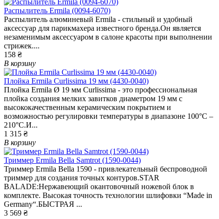
Распылитель Ermila (0094-6070)
Распылитель алюминевый Ermila - стильный и удобный
аксессуар для парикмахера известного бренда.Он является
незаменимым аксессуаром в салоне красоты при выполнении
стрижек....
158 ₴
В корзину
Плойка Ermila Curlissima 19 мм (4430-0040)
Плойка Ermila Ø 19 мм Curlissima - это профессиональная
плойка создания мелких завитков диаметром 19 мм с
высококачественным керамическим покрытием и
возможностью регулировки температуры в диапазоне 100°C –
210°C.И...
1 315 ₴
В корзину
Триммер Ermila Bella Samtrot (1590-0044)
Триммер Ermila Bella 1590 - привлекательный беспроводной
триммер для создания точных контуров.STAR
BALADE:Нержавеющий окантовочный ножевой блок в
комплекте. Высокая точность технологии шлифовки “Made in
Germany“.БЫСТРАЯ ...
3 569 ₴