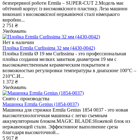
безперервної роботи Ermila – SUPER-CUT 2.Модель має
обтічний корпус із високоякісного пластику. Леза машини
виконані з високоякісної нержавіючої сталі німецького
виробни...
2 751 ₴
Уведомить
Нет в наличии
Плойка Ermila Curlissima 32 мм (4430-0042)
Плойка Ermila Ø 19 мм Curlissima - это профессиональная
плойка создания мелких завитков диаметром 19 мм с
высококачественным керамическим покрытием и
возможностью регулировки температуры в диапазоне 100°C –
210°C.И...
1 372 ₴
Уведомить
Снято с производства
Машинка Ermila Genius (1854-0037)
Машинка для стрижки Ermila Genius 1854 0037 - это новая
высокотехнологичная машинка с легко съемным
аккумуляторным блоком.MAGIC BLADE:Ножевой блок из
нержавеющей стали. Эффективное выполнение среза
благодаря высокоточной...
5 917 ₴