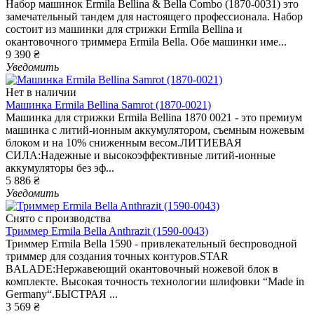
Набор машинок Ermila Bellina & Bella Combo (1870-0031) это
замечательный тандем для настоящего профессионала. Набор
состоит из машинки для стрижки Ermila Bellina и
окантовочного триммера Ermila Bella. Обе машинки име...
9 390 ₴
Уведомить
Нет в наличии
Машинка Ermila Bellina Samrot (1870-0021)
Машинка для стрижки Ermila Bellina 1870 0021 - это премиум
машинка с литий-ионным аккумулятором, съемным ножевым
блоком и на 10% сниженным весом.ЛИТИЕВАЯ
СИЛА:Надежные и высокоэффективные литий-ионные
аккумуляторы без эф...
5 886 ₴
Уведомить
Снято с производства
Триммер Ermila Bella Anthrazit (1590-0043)
Триммер Ermila Bella 1590 - привлекательный беспроводной
триммер для создания точных контуров.STAR
BALADE:Нержавеющий окантовочный ножевой блок в
комплекте. Высокая точность технологии шлифовки “Made in
Germany“.БЫСТРАЯ ...
3 569 ₴