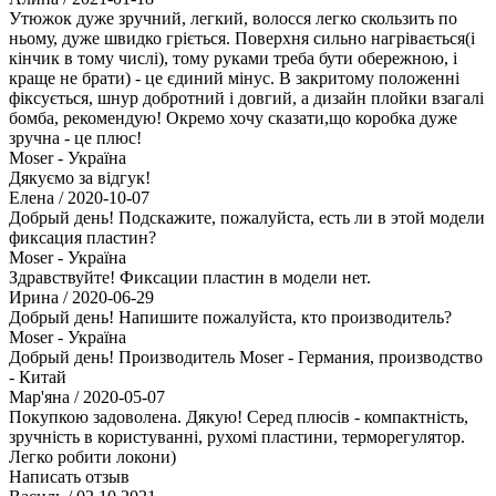
Утюжок дуже зручний, легкий, волосся легко скользить по
ньому, дуже швидко гріється. Поверхня сильно нагрівається(і
кінчик в тому числі), тому руками треба бути обережною, і
краще не брати) - це єдиний мінус. В закритому положенні
фіксується, шнур добротний і довгий, а дизайн плойки взагалі
бомба, рекомендую! Окремо хочу сказати,що коробка дуже
зручна - це плюс!
Moser - Україна
Дякуємо за відгук!
Елена
/ 2020-10-07
Добрый день! Подскажите, пожалуйста, есть ли в этой модели
фиксация пластин?
Moser - Україна
Здравствуйте! Фиксации пластин в модели нет.
Ирина
/ 2020-06-29
Добрый день! Напишите пожалуйста, кто производитель?
Moser - Україна
Добрый день! Производитель Moser - Германия, производство
- Китай
Мар'яна
/ 2020-05-07
Покупкою задоволена. Дякую! Серед плюсів - компактність,
зручність в користуванні, рухомі пластини, терморегулятор.
Легко робити локони)
Написать отзыв