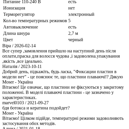
Питание 110-240 В
есть
Ионизация
нет
Терморегулятор
электронный
Кол-во температурных режимов
5
Автовыключение
есть
Длина шнура
2,7 м
Цвет
черный
Віра
/ 2026-02-14
Все супер ,замовлення прийшло на наступний день після
оплати,праска для волосся чудова ,і задоволена.упакування
,якість ,все ідеально.
Наталія
/ 2023-10-11
Добрий день, підкажіть, будь ласка, "Фиксации пластин в
модели нет" - це пояснює те, що пластини плаваючі!? Дякую
Moser - Україна
Вітаємо! Це означає, що пластини не фіксуються у закритому
положенні. В моделі плаваючі пластини - це зазначено у
характеристиках.
marvel0103
/ 2021-09-27
бдя ботокса и кератина подойдет?
Moser - Україна
Вітаємо! Цілком підійде, температурні режими задоволняють
застосування обох методів.
Алина
/ 2021-01-18