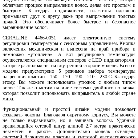
облегчает процесс выпрямления волос, делая его простым и
быстрым. Благодаря подвижности, пластины идеально
примыкают друг к другу даже при выпрямлении толстых
прядей. Это обеспечивает более быстрое и безопасное
выравнивание волос.
CERALINE 4466-0051 имеет электронную систему
регулировки температуры с сенсорным управлением. Кнопка
включения механическая и вынесена на край прибора и
немножко «утоплена». А вот регулировка температуры
осуществляется специальным сенсоров с LED индикаторами,
которые расположены на внутренней стороне модели. Всего в
модели предусмотрено 5 режимов выбора температуры
нагревания пластин – 150 – 170 – 190 – 210 – 230 C. Благодаря
этому, Вы можете использовать утюжок с любым типом
волос. Так же отметим наличие системы двойного вольтажа,
которая позволит использовать выпрямитель в любой стране
мира.
Функциональный и простой дизайн модели позволяет
создавать локоны. Благодаря округлому корпусу, Вы можете
не только выравнивать, но и завивать волосы. Удобный
вращающийся сетевой шнур длиной 2.7 метра практически
незаметен в работе. Дополнительно модель оснащена
системой блокировки пластин и системой автоматического